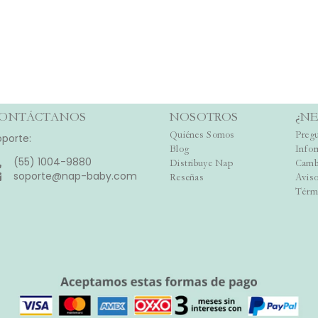
ONTÁCTANOS
NOSOTROS
¿NE
Quiénes Somos
Pregu
oporte:
Blog
Info
(55) 1004-9880
Distribuye Nap
Camb
soporte@nap-baby.com
Reseñas
Aviso
Térm