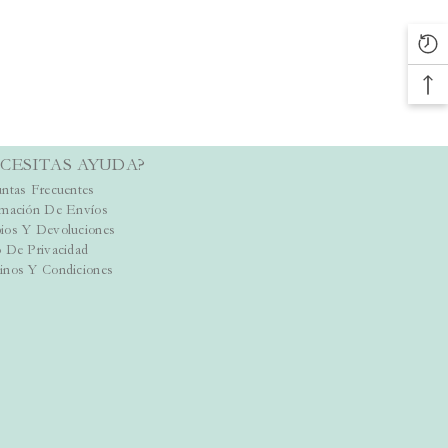
CESITAS AYUDA?
ntas Frecuentes
rmación De Envíos
ios Y Devoluciones
 De Privacidad
inos Y Condiciones