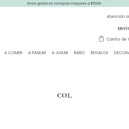
Envío gratis en compras mayores a $1599.
Atención a
ENVÍ
Carrito de
A COMER
A PASEAR
A JUGAR
BAÑO
REGALOS
DECOR
COL