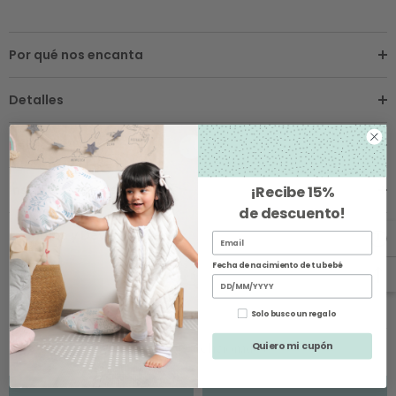
Por qué nos encanta
Detalles
Sobre los Envíos
Instrucciones de Cuidado
¡Recibe
15%
de descuento
!
Cambios y Devoluciones
Fecha de nacimiento de tu bebé
Solo busco un regalo
Quiero mi cupón
Productos Relacionados