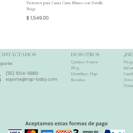
Protector para Cama Cuna Blanco con Detalle
Beige
$ 1,549.00
ONTÁCTANOS
NOSOTROS
¿NE
Quiénes Somos
Pregu
oporte:
Blog
Info
(55) 1004-9880
Distribuye Nap
Camb
soporte@nap-baby.com
Reseñas
Aviso
Térm