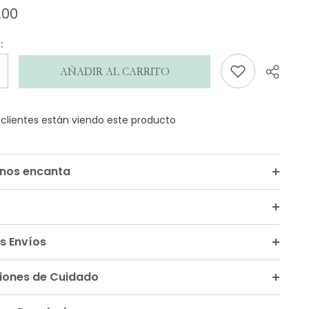
.00
de
opiniones
:
AÑADIR AL CARRITO
s clientes están viendo este producto
Compar
 nos encanta
s Envíos
ciones de Cuidado