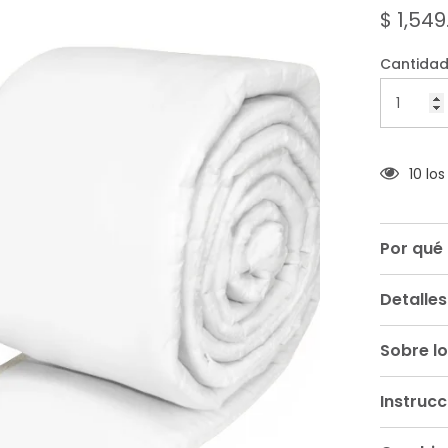
de
$ 1,549
5
Cantidad
10 lo
Por qué
Detalles
Sobre lo
Instruc