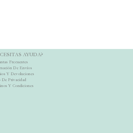
CESITAS AYUDA?
ntas Frecuentes
rmación De Envíos
ios Y Devoluciones
 De Privacidad
inos Y Condiciones