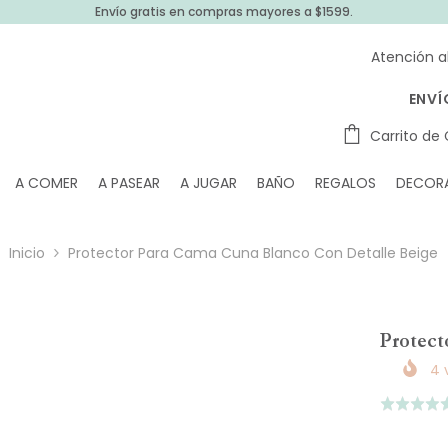
Envío gratis en compras mayores a $1599.
Atención a
ENVÍ
Carrito de
A COMER
A PASEAR
A JUGAR
BAÑO
REGALOS
DECOR
Inicio
Protector Para Cama Cuna Blanco Con Detalle Beige
Protect
4
v
Puntuado
4.8