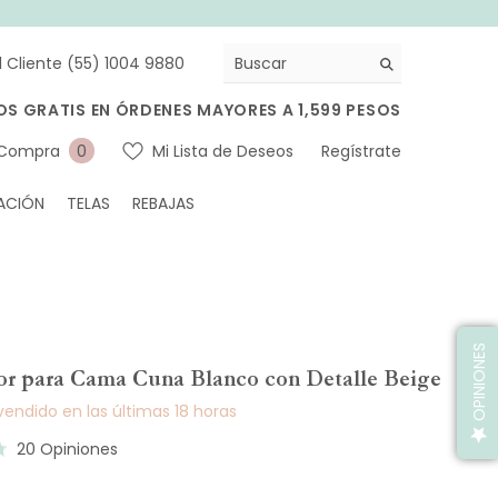
l Cliente (55) 1004 9880
OS GRATIS EN ÓRDENES MAYORES A 1,599 PESOS
0
 Compra
Mi Lista de Deseos
Regístrate
0
artículos
ACIÓN
TELAS
REBAJAS
OPINIONES
or para Cama Cuna Blanco con Detalle Beige
endido en las últimas
18
horas
Basado
20 Opiniones
en
20