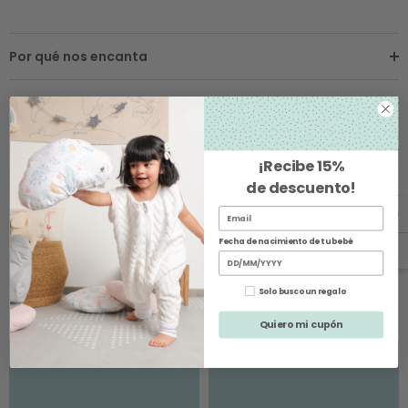
Por qué nos encanta
Detalles
Sobre los Envíos
¡Recibe
15%
de descuento
!
Cambios y Devoluciones
Fecha de nacimiento de tu bebé
Solo busco un regalo
Productos Relacionados
Quiero mi cupón