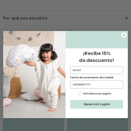
Por qué nos encanta
Detalles
Sobre los Envíos
¡Recibe
15%
de descuento
!
Cambios y Devoluciones
Fecha de nacimiento de tu bebé
Solo busco un regalo
Productos Relacionados
Quiero mi cupón