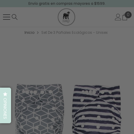
Envío gratis en compras mayores a $1599.
SALTAR AL CONTENIDO
0
0
art
Inicio
Set De 3 Pañales Ecológicos - Unisex
OPINIONES