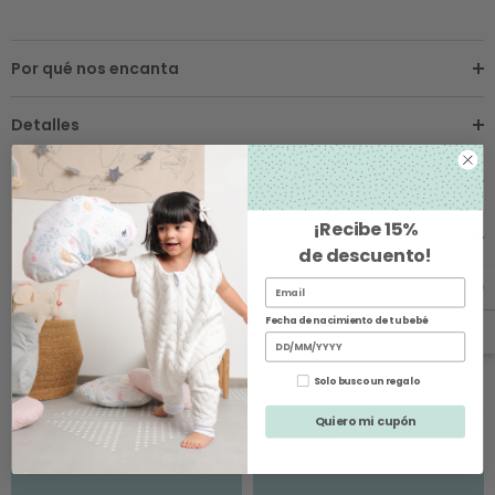
Por qué nos encanta
Detalles
Sobre los Envíos
¡Recibe
15%
Instrucciones de Cuidado
de descuento
!
Cambios y Devoluciones
Fecha de nacimiento de tu bebé
Solo busco un regalo
Quiero mi cupón
Productos Relacionados