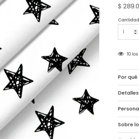
de
$ 289.
5
Cantidad
10 lo
Por qué
Detalles
Persona
Sobre lo