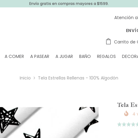
Envío gratis en compras mayores a $1599.
Atención a
ENVÍ
Carrito de
A COMER
A PASEAR
A JUGAR
BAÑO
REGALOS
DECOR
Inicio
Tela Estrellas Rellenas - 100% Algodón
Tela Es
4
v
Puntuado
5.0