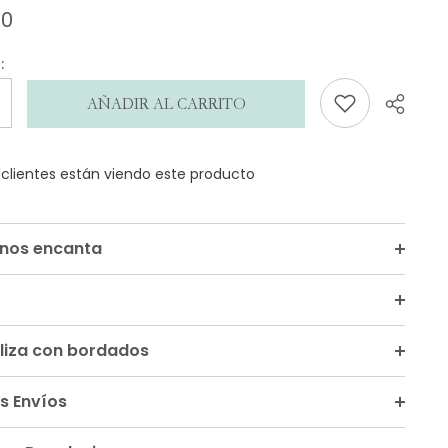
00
opinión
:
AÑADIR AL CARRITO
s clientes están viendo este producto
Compar
 nos encanta
liza con bordados
s Envíos