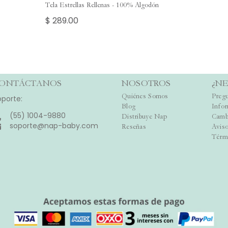
Tela Estrellas Rellenas - 100% Algodón
$ 289.00
ONTÁCTANOS
NOSOTROS
¿NE
Quiénes Somos
Pregu
oporte:
Blog
Info
(55) 1004-9880
Distribuye Nap
Camb
soporte@nap-baby.com
Reseñas
Aviso
Térm