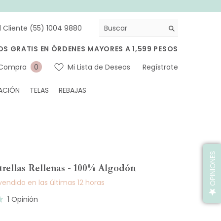
l Cliente (55) 1004 9880
OS GRATIS EN ÓRDENES MAYORES A 1,599 PESOS
0
 Compra
Mi Lista de Deseos
Regístrate
0
artículos
ACIÓN
TELAS
REBAJAS
OPINIONES
trellas Rellenas - 100% Algodón
endido en las últimas
12
horas
Basado
1 Opinión
en
1