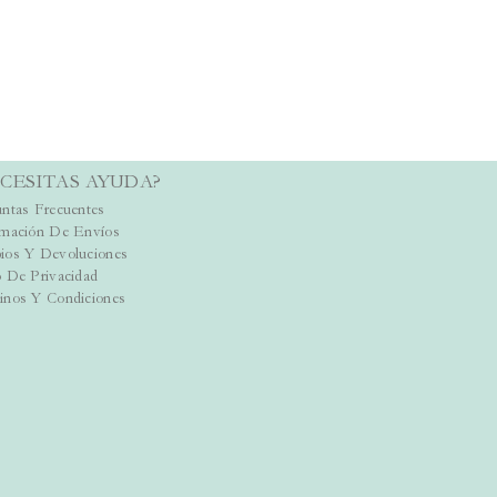
CESITAS AYUDA?
ntas Frecuentes
rmación De Envíos
ios Y Devoluciones
 De Privacidad
inos Y Condiciones