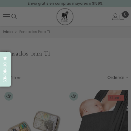
Envío gratis en compras mayores a $1599.
SALTAR AL CONTENIDO
0
0
art
Inicio
Pensados Para Ti
Pensados para Ti
OPINIONES
Ordenar
Filtrar
Oferta