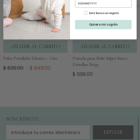
Solo busco un regalo
Quiero mi cupón
AÑADIR AL CARRITO
AÑADIR AL CARRITO
Fular Portabebé Elástico - Gris
Frazada para Bebé Súper Suave -
Estrellas Beige
$ 839.00
$ 649.00
$ 699.00
SUSCRÍBETE
ENVIAR