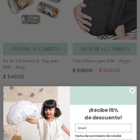
AÑADIR AL CARRITO
AÑADIR AL CARRITO
Set de 4 Estuches de Viaje para
Fular Elastico para Bebé - Negro
Bebé - Beige
$ 839.00
$ 649.00
$ 549.00
Oferta
¡Recibe
15%
de descuento
!
Fecha de nacimiento de tu bebé