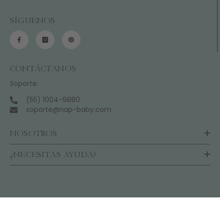
SÍGUENOS
CONTÁCTANOS
Soporte:
(55) 1004-9880
soporte@nap-baby.com
NOSOTROS
¿NECESITAS AYUDA?
ORDENAR POR: