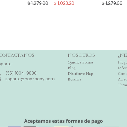
0
$ 1,279.00
$ 1,023.20
$ 1,279.00
ONTÁCTANOS
NOSOTROS
¿NE
Quiénes Somos
Pregu
oporte:
Blog
Info
(55) 1004-9880
Distribuye Nap
Camb
soporte@nap-baby.com
Reseñas
Aviso
Térm