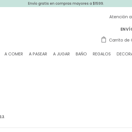
Envío gratis en compras mayores a $1599.
Atención a
ENVÍ
Carrito de
A COMER
A PASEAR
A JUGAR
BAÑO
REGALOS
DECOR
ma