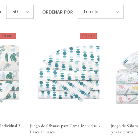
50
Lo más
A
ORDENAR POR
vendido
Oferta
Oferta
Individual 3
Juego de Sábanas para Cama Individual -
Juego de Sábana
Fases Lunares
piezas Flores