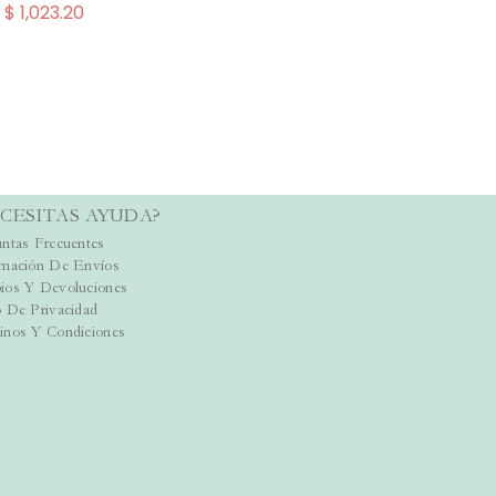
$ 1,023.20
CESITAS AYUDA?
ntas Frecuentes
rmación De Envíos
ios Y Devoluciones
 De Privacidad
inos Y Condiciones