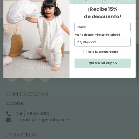
¡Recibe
15%
de descuento
!
SUSCRÍBETE
Fecha de nacimiento de tu bebé
ENVIAR
Solo busco un regalo
SÍGUENOS
Quiero mi cupón
CONTÁCTANOS
Soporte:
(55) 1004-9880
soporte@nap-baby.com
NOSOTROS