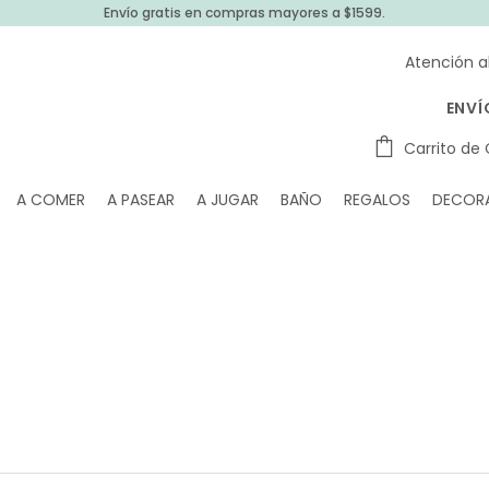
Envío gratis en compras mayores a $1599.
Atención a
ENVÍ
Carrito de
A COMER
A PASEAR
A JUGAR
BAÑO
REGALOS
DECOR