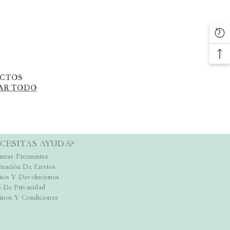
UCTOS
AR TODO
CESITAS AYUDA?
ntas Frecuentes
rmación De Envíos
ios Y Devoluciones
 De Privacidad
inos Y Condiciones