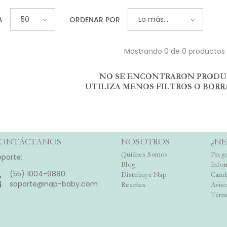
50
Lo más
A
ORDENAR POR
vendido
Mostrando 0 de 0 productos
NO SE ENCONTRARON PROD
UTILIZA MENOS FILTROS O
BORR
ONTÁCTANOS
NOSOTROS
¿NE
Quiénes Somos
Pregu
oporte:
Blog
Info
(55) 1004-9880
Distribuye Nap
Camb
soporte@nap-baby.com
Reseñas
Aviso
Térm