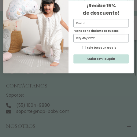
¡Recibe
15%
de descuento
!
SUSCRÍBETE
Fecha de nacimiento de tu bebé
ENVIAR
Solo busco un regalo
SÍGUENOS
Quiero mi cupón
CONTÁCTANOS
Soporte:
(55) 1004-9880
soporte@nap-baby.com
NOSOTROS