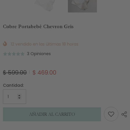
Cubre Portabebé Chevron Gris
12
vendido en las últimas
18
horas
Basado
3 Opiniones
Puntuado
en
5.0
3
de
$ 599.00
$ 469.00
de
5
opiniones
Cantidad:
AÑADIR AL CARRITO