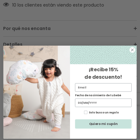
10 los clientes están viendo este producto
Por qué nos encanta
Detalles
Sobre los Envíos
¡Recibe
15%
Instrucciones de Cuidado
de descuento
!
Cambios y Devoluciones
Fecha de nacimiento de tu bebé
Solo busco un regalo
Quiero mi cupón
Productos Relacionados