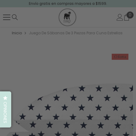
Envío gratis en compras mayores a $1599.
SALTAR AL CONTENIDO
0
0
art
Inicio
Juego De Sábanas De 3 Piezas Para Cuna Estrellas
Oferta
OPINIONES