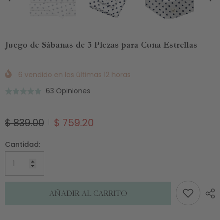
Juego de Sábanas de 3 Piezas para Cuna Estrellas
6
vendido en las últimas
12
horas
Basado
63 Opiniones
Puntuado
en
5.0
63
de
$ 839.00
$ 759.20
de
5
opiniones
Cantidad:
AÑADIR AL CARRITO