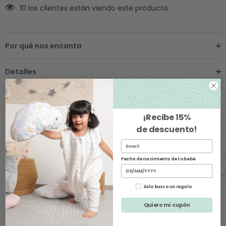
10 los clientes están viendo este producto
Por qué nos encanta
Detalles
Sobre los Envíos
¡Recibe
15%
Instrucciones de Cuidado
de descuento
!
Cambios y Devoluciones
Fecha de nacimiento de tu bebé
Solo busco un regalo
Quiero mi cupón
Productos Relacionados