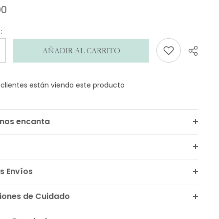
00
de
opiniones
:
AÑADIR AL CARRITO
s clientes están viendo este producto
Compar
 nos encanta
s Envíos
ciones de Cuidado