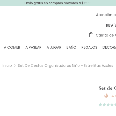
Envío gratis en compras mayores a $1599.
Atención a
ENVÍ
Carrito de
A COMER
A PASEAR
A JUGAR
BAÑO
REGALOS
DECOR
Inicio
Set De Cestas Organizadoras Niño - Estrellitas Azules
Set de 
4
v
Puntuado
4.8