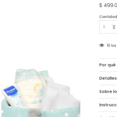
de
$ 499.
5
Cantidad
10 lo
Por qué
Detalles
Sobre lo
Instruc