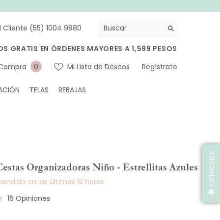
l Cliente (55) 1004 9880
OS GRATIS EN ÓRDENES MAYORES A 1,599 PESOS
0
 Compra
Mi Lista de Deseos
Regístrate
0
artículos
ACIÓN
TELAS
REBAJAS
OPINIONES
Cestas Organizadoras Niño - Estrellitas Azules
endido en las últimas
12
horas
Basado
16 Opiniones
en
16