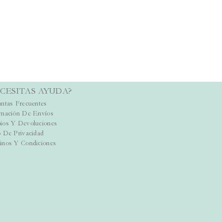
CESITAS AYUDA?
ntas Frecuentes
rmación De Envíos
ios Y Devoluciones
 De Privacidad
inos Y Condiciones