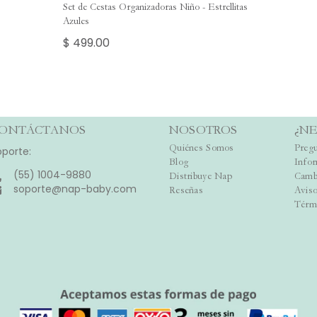
Set de Cestas Organizadoras Niño - Estrellitas
Azules
$ 499.00
ONTÁCTANOS
NOSOTROS
¿NE
Quiénes Somos
Pregu
oporte:
Blog
Info
(55) 1004-9880
Distribuye Nap
Camb
soporte@nap-baby.com
Reseñas
Aviso
Térm