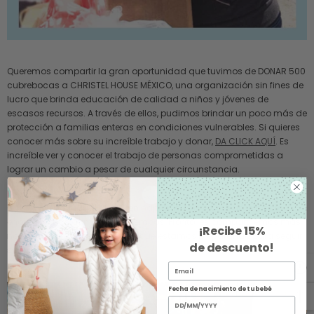
Queremos compartir la gran oportunidad que tuvimos de DONAR 500
cubrebocas a CHRISTEL HOUSE MÉXICO, una organización sin fines de
lucro que brinda educación de calidad a niños y jóvenes de
escasos recursos. A través de ellos, pudimos brindar un poco más de
protección a familias enteras en condiciones vulnerables. Si quieres
conocer más sobre su increíble trabajo y donar,
DA CLICK AQUÍ
. Es
increíble ver y conocer el trabajo de personas comprometidas a
lograr un cambio a pesar de cualquier circunstancia.
CADA COMPRA QUE REALIZAS en
nap-baby.com
tiene un impacto
enorme y más aún en estos tiempos. Pronto les compartiremos más
¡Recibe
15%
noticias sobre otros proyectos que estamos preparando para seguir
de descuento
!
sumando
Fecha de nacimiento de tu bebé