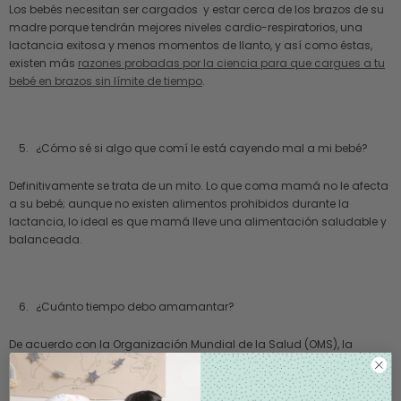
Los bebés necesitan ser cargados y estar cerca de los brazos de su
madre porque tendrán mejores niveles cardio-respiratorios, una
lactancia exitosa y menos momentos de llanto, y así como éstas,
existen más
razones probadas por la ciencia para que cargues a tu
bebé en brazos sin límite de tiempo
.
¿Cómo sé si algo que comí le está cayendo mal a mi bebé?
Definitivamente se trata de un mito. Lo que coma mamá no le afecta
a su bebé; aunque no existen alimentos prohibidos durante la
lactancia, lo ideal es que mamá lleve una alimentación saludable y
balanceada.
¿Cuánto tiempo debo amamantar?
De acuerdo con la Organización Mundial de la Salud (OMS), la
lactancia materna exclusiva durante seis meses, y después como
complemento hasta los dos años de edad. Sin embargo, después
de este tiempo tú decides el momento en que dejarás de