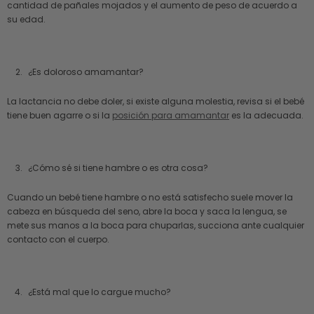
cantidad de pañales mojados y el aumento de peso de acuerdo a
su edad.
¿Es doloroso amamantar?
La lactancia no debe doler, si existe alguna molestia, revisa si el bebé
tiene buen agarre o si la
posición para amamantar
es la adecuada.
¿Cómo sé si tiene hambre o es otra cosa?
Cuando un bebé tiene hambre o no está satisfecho suele mover la
cabeza en búsqueda del seno, abre la boca y saca la lengua, se
mete sus manos a la boca para chuparlas, succiona ante cualquier
contacto con el cuerpo.
¿Está mal que lo cargue mucho?