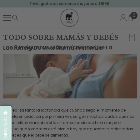
Envío gratis en compras mayores a $1599.
SALTAR AL CONTENIDO
0
0
art
TODO SOBRE MAMÁS Y BEBÉS
Las 9 Preguntas Más Frecuentes De La Lactancia De Una Mamá Primeriza
Se idealiza tanto la lactancia que cuando llega el momento de
ponerla en práctica por primera vez, surgen muchas dudas que nos
OPINIONES
hacen reflexionar sobre si lo estamos haciendo bien o no, si el
camino que tomamos está bien o hay que aguantar el dolor todas
las veces que el bebé se alimenta...