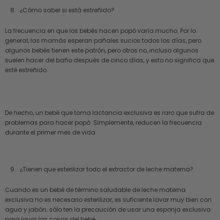
¿Cómo saber si está estreñido?
La frecuencia en que los bebés hacen popó varía mucho. Por lo
general, las mamás esperan pañales sucios todos los días, pero
algunos bebés tienen este patrón, pero otros no, incluso algunos
suelen hacer del baño después de cinco días, y esto no significa que
esté estreñido.
De hecho, un bebé que toma lactancia exclusiva es raro que sufra de
problemas para hacer popó. Simplemente, reducen la frecuencia
durante el primer mes de vida.
¿Tienen que esterilizar todo el extractor de leche materna?
Cuando es un bebé de término saludable de leche materna
exclusiva no es necesario esterilizar, es suficiente lavar muy bien con
agua y jabón; sólo ten la precaución de usar una esponja exclusiva
para lavar las cosas del bebé.