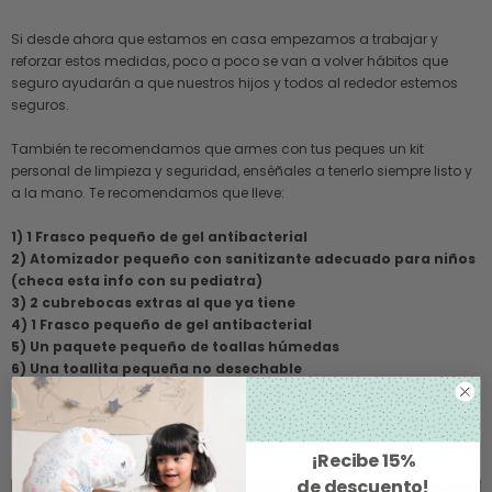
Si desde ahora que estamos en casa empezamos a trabajar y
reforzar estos medidas, poco a poco se van a volver hábitos que
seguro ayudarán a que nuestros hijos y todos al rededor estemos
seguros.
También te recomendamos que armes con tus peques un kit
personal de limpieza y seguridad, enséñales a tenerlo siempre listo y
a la mano. Te recomendamos que lleve:
1) 1 Frasco pequeño de gel antibacterial
2) Atomizador pequeño con sanitizante adecuado para niños
(checa esta info con su pediatra)
3) 2 cubrebocas extras al que ya tiene
4) 1 Frasco pequeño de gel antibacterial
5) Un paquete pequeño de toallas húmedas
6) Una toallita pequeña no desechable
¡Recibe
15%
de descuento
!