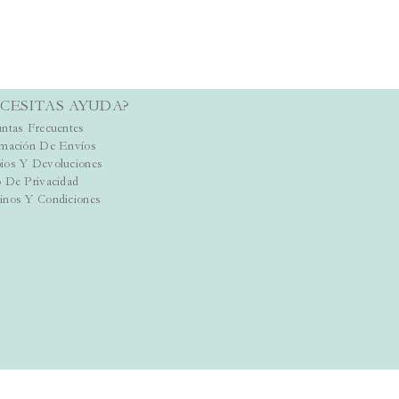
CESITAS AYUDA?
ntas Frecuentes
rmación De Envíos
ios Y Devoluciones
 De Privacidad
inos Y Condiciones