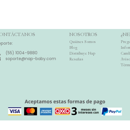
ONTÁCTANOS
NOSOTROS
¿NE
Quiénes Somos
Pregu
oporte:
Blog
Info
(55) 1004-9880
Distribuye Nap
Camb
soporte@nap-baby.com
Reseñas
Aviso
Térm