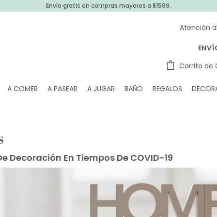
Envío gratis en compras mayores a $1599.
Atención a
ENVÍ
Carrito de
A COMER
A PASEAR
A JUGAR
BAÑO
REGALOS
DECOR
S
De Decoración En Tiempos De COVID-19