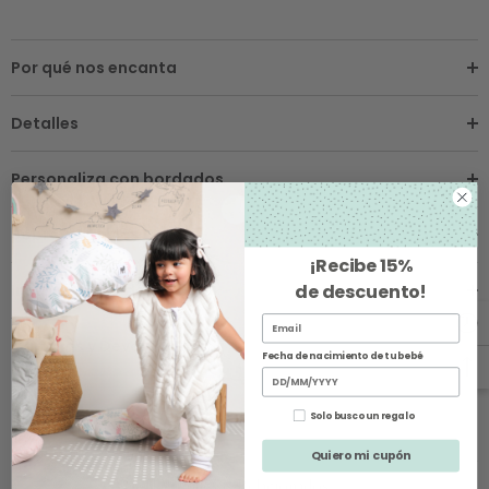
Por qué nos encanta
Detalles
Personaliza con bordados
Sobre los Envíos
¡Recibe
15%
Instrucciones de Cuidado
de descuento
!
Cambios y Devoluciones
Fecha de nacimiento de tu bebé
Solo busco un regalo
Quiero mi cupón
Productos Relacionados