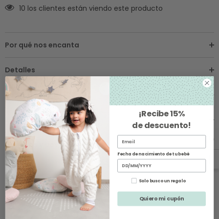
10 los clientes están viendo este producto
Por qué nos encanta
Detalles
Sobre los Envíos
¡Recibe
15%
Instrucciones de Cuidado
de descuento
!
Cambios y Devoluciones
Fecha de nacimiento de tu bebé
Solo busco un regalo
Quiero mi cupón
Productos Relacionados