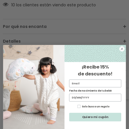
10 los clientes están viendo este producto
Por qué nos encanta
Detalles
Sobre los Envíos
¡Recibe
15%
Instrucciones de Cuidado
de descuento
!
Cambios y Devoluciones
Fecha de nacimiento de tu bebé
Solo busco un regalo
Quiero mi cupón
Productos Relacionados