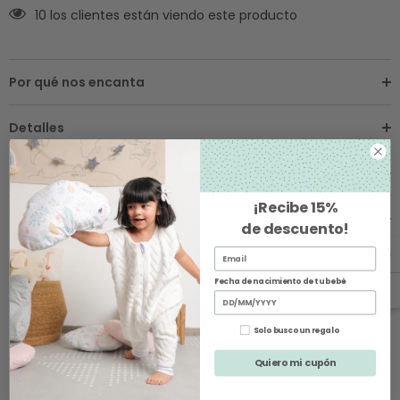
10 los clientes están viendo este producto
Por qué nos encanta
Detalles
Sobre los Envíos
¡Recibe
15%
Instrucciones de Cuidado
de descuento
!
Cambios y Devoluciones
Fecha de nacimiento de tu bebé
Solo busco un regalo
Quiero mi cupón
Productos Relacionados