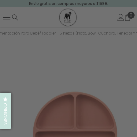
Envío gratis en compras mayores a $1599.
SALTAR AL CONTENIDO
0
0
art
imentación Para Bebé/Toddler - 5 Piezas (Plato, Bowl, Cuchara, Tenedor Y
OPINIONES