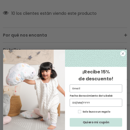
10 los clientes están viendo este producto
Por qué nos encanta
Detalles
Sobre los Envíos
¡Recibe
15%
de descuento
!
Instrucciones de Cuidado
Cambios y Devoluciones
Fecha de nacimiento de tu bebé
Solo busco un regalo
Quiero mi cupón