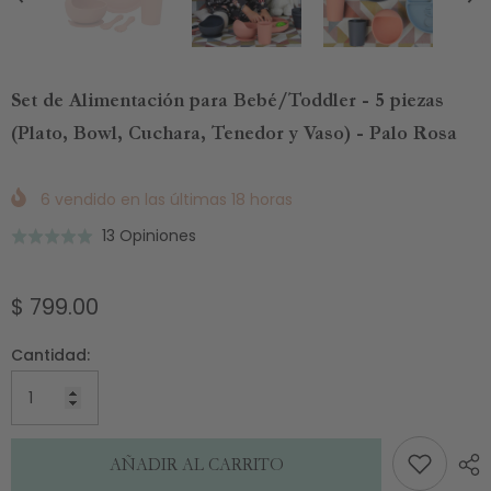
Set de Alimentación para Bebé/Toddler - 5 piezas
(Plato, Bowl, Cuchara, Tenedor y Vaso) - Palo Rosa
6
vendido en las últimas
18
horas
Basado
13 Opiniones
Puntuado
en
5.0
13
de
$ 799.00
de
5
opiniones
Cantidad:
AÑADIR AL CARRITO