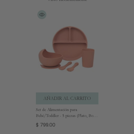
AÑADIR AL CARRITO
Set de Alimentación para
Bebé/Toddler - 5 piezas (Plato, Bowl,
Cuchara, Tenedor y Vaso) - Palo
$ 799.00
Rosa