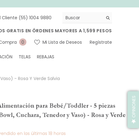
l Cliente (55) 1004 9880
OS GRATIS EN ÓRDENES MAYORES A 1,599 PESOS
0
 Compra
Mi Lista de Deseos
Regístrate
0
artículos
ACIÓN
TELAS
REBAJAS
 Vaso) - Rosa Y Verde Salvia
OPINIONES
Alimentación para Bebé/Toddler - 5 piezas
 Bowl, Cuchara, Tenedor y Vaso) - Rosa y Verde
endido en las últimas
18
horas