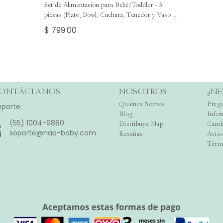
Set de Alimentación para Bebé/Toddler - 5
piezas (Plato, Bowl, Cuchara, Tenedor y Vaso) -
Rosa y Verde Salvia
$ 799.00
ONTÁCTANOS
NOSOTROS
¿NE
Quiénes Somos
Pregu
oporte:
Blog
Info
(55) 1004-9880
Distribuye Nap
Camb
soporte@nap-baby.com
Reseñas
Aviso
Térm