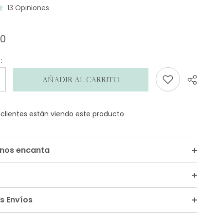
Basado
13 Opiniones
en
13
00
de
opiniones
:
AÑADIR AL CARRITO
s clientes están viendo este producto
Compar
 nos encanta
s Envíos