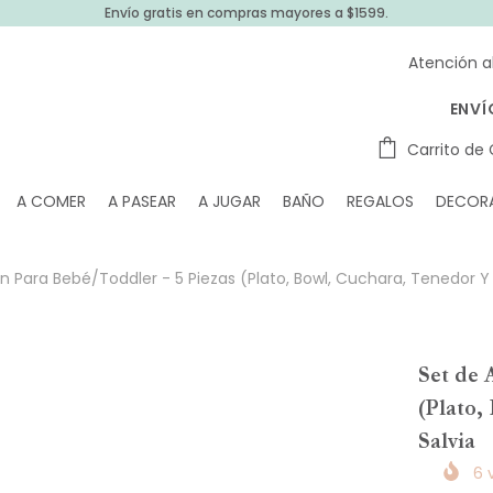
Envío gratis en compras mayores a $1599.
Atención a
ENVÍ
Carrito de
A COMER
A PASEAR
A JUGAR
BAÑO
REGALOS
DECOR
n Para Bebé/Toddler - 5 Piezas (Plato, Bowl, Cuchara, Tenedor Y
Set de 
(Plato,
Salvia
6
v