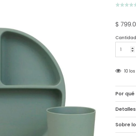
Puntuado
5.0
de
$ 799.
5
Cantidad
10 lo
Por qué
Detalles
Sobre lo