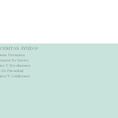
CESITAS AYUDA?
ntas Frecuentes
rmación De Envíos
ios Y Devoluciones
 De Privacidad
inos Y Condiciones