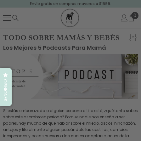
Envío gratis en compras mayores a $1599.
SALTAR AL CONTENIDO
0
0
art
TODO SOBRE MAMÁS Y BEBÉS
Los Mejores 5 Podcasts Para Mamá
OPINIONES
Si estás embarazada o alguien cercano a ti lo está, ¿qué tanto sabes
sobre este asombroso periodo? Porque nadie nos enseña a ser
padres, hay mucho de que hablar sobre el miedo, ascos, hinchazón,
antojos y literalmente alguien pateándote las costillas, cambios
inesperados y cosas nuevas a las cuales adaptarse, antes de la