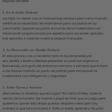
llegada del bebé.
1.
En la madre Podcast:
Los hijos no vienen con un manual bajo el brazo pero como mamás
sentimos la necesidad de informarnos para ayudarlos en su
crecimiento. Exploremos juntas el mundo de la maternidad con
información proporcionada por expertos para así poder, episodio
tras episodio, ir creando nuestros propios manuales.
2.
La Bienvenida con Martha Debayle:
En este proceso vas a necesitar toda la ayuda posible, por
eso, Spotify y Martha Debayle presentan su podcast original
La
Bienvenida;
una guía del embarazo semana a semana que le dará
a las futuras mamás un punto de partida para iniciarse en la
maternidad con inteligencia y seguridad.
3.
Entre Ojeras y Sonrisas:
¿Recuerdas lo divertido que era jugar? No había límites, nadie te
decía cómo hacerlo. Ser mamá o papá es más que un juego, pero
queremos que en esta etapa puedas relajarte y descubrir a tu
manera lo que funciona para ti. Date un break, aprende y ríe, junto