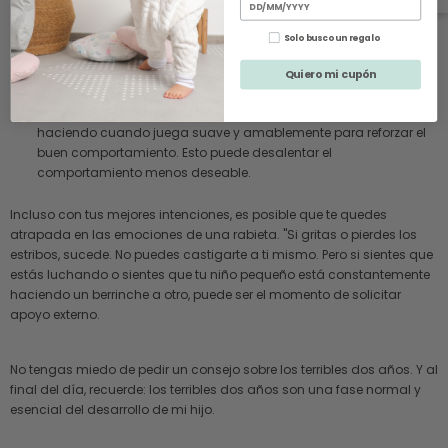
di algo como: 'Veo que quieres tirar. ¿Deberíamos salir y lanzar
una pelota?' cambia positivamente su comportamiento
Solo busco un regalo
mientras enseña lo que es y no es un comportamiento
aceptable.
Quiero mi cupón
Usa el refuerzo positivo.
Si un niño pequeño siempre está
tirando de la cola de tu gato, comenta lo bien que lo está
haciendo cuando juega suave y amablemente para reforzar el
buen comportamiento. Esto puede desalentar el
comportamiento menos deseable.
Incluso con tus mejores intenciones, es posible que te quedes
atrapada en las emociones de una rabieta. "Si gritas o pierdes los
estribos, sucede. No puedes castigarte a ti mismo. Pero si sientes que
estás luchando o sientes que tu niño pequeño está constantemente
haciendo un berrinche a otro, puede ser el momento de solicitar
apoyo externo.
No tengas miedo de pedir un consejo sobre los terribles dos años. Y al
final del día, recuerde: los terribles dos años son una fase normal y
esencial del desarrollo de mi hijo.