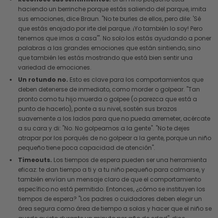
haciendo un berrinche porque estás saliendo del parque, imita
sus emociones, dice Braun. "No te burles de ellos, pero dile: 'Sé
que estás enojado por irte del parque. ¡Yo también lo soy! Pero
tenemos que irnos a casa'". No solo los estás ayudando a poner
palabras a las grandes emociones que están sintiendo, sino
que también les estás mostrando que está bien sentir una
variedad de emociones.
Un rotundo no.
Esto es clave para los comportamientos que
deben detenerse de inmediato, como morder o golpear. "Tan
pronto como tu hijo muerda o golpee (o parezca que está a
punto de hacerlo), ponte a su nivel, sostén sus brazos
suavemente a los lados para que no pueda arremeter, acércate
a su cara y di: "No. No golpeamos a la gente". "No te dejes
atrapar por los porqués de no golpear a la gente, porque un niño
pequeño tiene poca capacidad de atención".
Timeouts.
Los tiempos de espera pueden ser una herramienta
eficaz: te dan tiempo a ti y a tu niño pequeño para calmarse, y
también envían un mensaje claro de que el comportamiento
específico no está permitido. Entonces, ¿cómo se instituyen los
tiempos de espera? "Los padres o cuidadores deben elegir un
área segura como área de tiempo a solas y hacer que el niño se