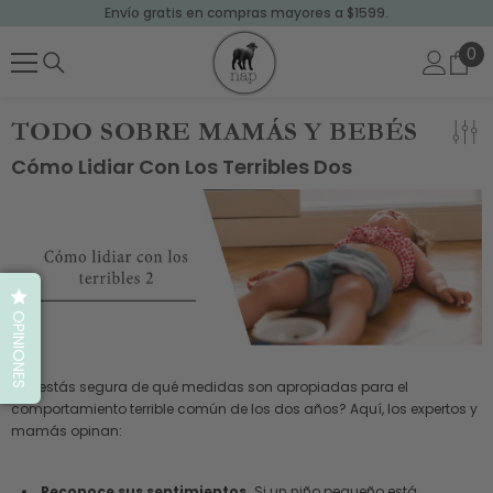
Envío gratis en compras mayores a $1599.
SALTAR AL CONTENIDO
0
0
art
TODO SOBRE MAMÁS Y BEBÉS
Cómo Lidiar Con Los Terribles Dos
OPINIONES
¿No estás segura de qué medidas son apropiadas para el
comportamiento terrible común de los dos años? Aquí, los expertos y
mamás opinan:
Reconoce sus sentimientos.
Si un niño pequeño está