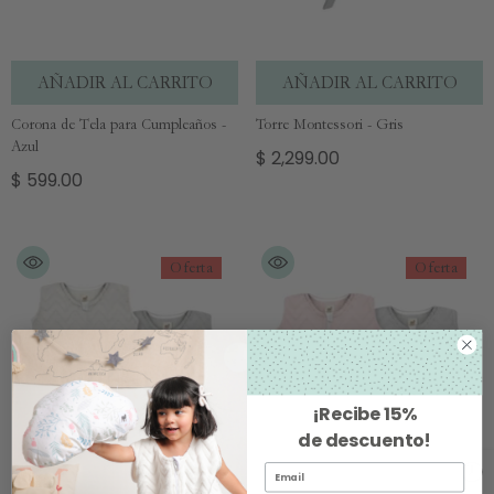
AÑADIR AL CARRITO
AÑADIR AL CARRITO
Corona de Tela para Cumpleaños -
Torre Montessori - Gris
Azul
$ 2,299.00
$ 599.00
Oferta
Oferta
¡Recibe
15%
de descuento
!