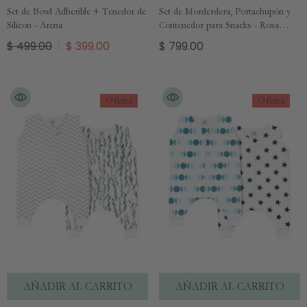
Set de Bowl Adherible + Tenedor de
Set de Morderdera, Portachupón y
Silicon - Arena
Contenedor para Snacks - Rosa
Pastel y Salvia
$ 499.00
$ 399.00
$ 799.00
Oferta
Oferta
AÑADIR AL CARRITO
AÑADIR AL CARRITO