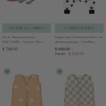
AÑADIR AL CARRITO
COMPRA RÁPIDA
Set de Alimentación para
Saquito para Dormir para bebés con
Bebé/Toddler - 5 piezas (Plato,
abertura para pies - Estrellitas
Bowl, Cuchara, Tenedor y Vaso) -
Rellenas
$ 799.00
$ 699.00
Rosa y Verde Salvia
$ 539.00
Desde