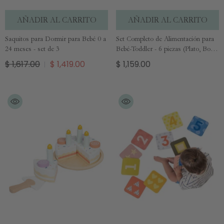
AÑADIR AL CARRITO
AÑADIR AL CARRITO
Saquitos para Dormir para Bebé 0 a
Set Completo de Alimentación para
24 meses - set de 3
Bebé-Toddler - 6 piezas (Plato, Bowl,
Cuchara, Tenedor, Babero y Vaso
$ 1,617.00
$ 1,419.00
$ 1,159.00
para Snacks) - Azul y Mango