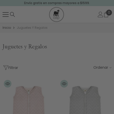
Envío gratis en compras mayores a $1599.
SALTAR AL CONTENIDO
0
0
art
Inicio
Juguetes Y Regalos
Juguetes y Regalos
Ordenar
Filtrar