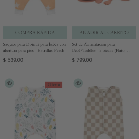
COMPRA RÁPIDA
AÑADIR AL CARRITO
Saquito para Dormir para bebés con
Set de Alimentación para
abertura para pies - Estrellas Peach
Bebé/Toddler - 5 piezas (Plato,
Bowl, Cuchara, Tenedor y Vaso) -
$ 539.00
$ 799.00
Palo Rosa
Oferta