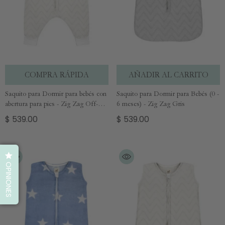
COMPRA RÁPIDA
AÑADIR AL CARRITO
Saquito para Dormir para bebés con
Saquito para Dormir para Bebés (0 -
abertura para pies - Zig Zag Off-
6 meses) - Zig Zag Gris
White
$ 539.00
$ 539.00
OPINIONES