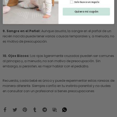
Solo busco un regalo
8. Genitales Hinchados:
Es normal que los genitales de los bebés
estén hinchados al nacer, ya que pueden retener líquido extra. Por lo
Quiero mi cupón
general, esto se resuelve por sí solo en unos pocos días.
9. Sangre en el Pañal:
Aunque asusta, la sangre en el pañal de un
recién nacido puede tener varias causas temporales y, a menudo, no
es motivo de preocupación.
10. Ojos Bizcos:
Los ojos ligeramente cruzados pueden ser comunes
al principio y, a menudo, no son motivo de preocupación. Sin
embargo, si persisten, es mejor hablar con el pediatra.
Recuerda, cada bebé es único y puede experimentar estas rarezas de
manera diferente. Siempre confía en tu instinto parental y no dudes
en consultar con un profesional si tienes preocupaciones.