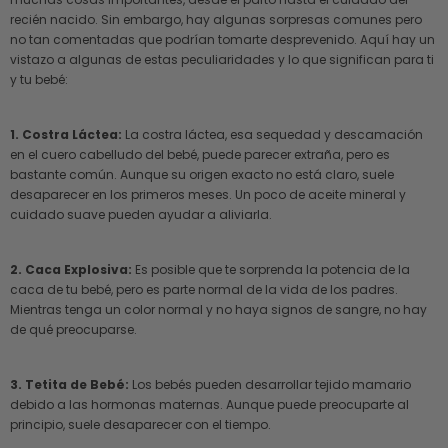
recién nacido. Sin embargo, hay algunas sorpresas comunes pero
no tan comentadas que podrían tomarte desprevenido. Aquí hay un
vistazo a algunas de estas peculiaridades y lo que significan para ti
y tu bebé:
1. Costra Láctea:
La costra láctea, esa sequedad y descamación
en el cuero cabelludo del bebé, puede parecer extraña, pero es
bastante común. Aunque su origen exacto no está claro, suele
desaparecer en los primeros meses. Un poco de aceite mineral y
cuidado suave pueden ayudar a aliviarla.
2. Caca Explosiva:
Es posible que te sorprenda la potencia de la
caca de tu bebé, pero es parte normal de la vida de los padres.
Mientras tenga un color normal y no haya signos de sangre, no hay
de qué preocuparse.
3. Tetita de Bebé:
Los bebés pueden desarrollar tejido mamario
debido a las hormonas maternas. Aunque puede preocuparte al
principio, suele desaparecer con el tiempo.