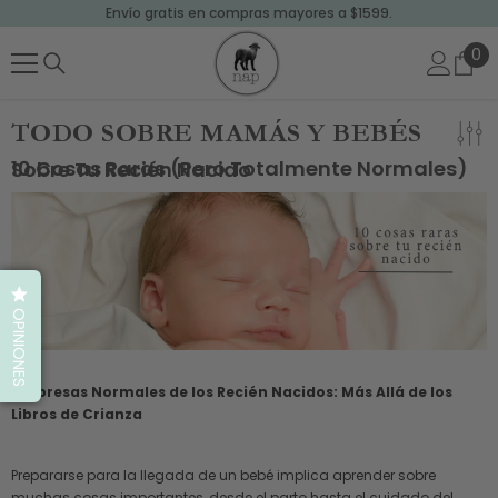
Envío gratis en compras mayores a $1599.
SALTAR AL CONTENIDO
0
0
art
TODO SOBRE MAMÁS Y BEBÉS
10 Cosas Raras (pero Totalmente Normales) Sobre Tu Recién Nacido
OPINIONES
Sorpresas Normales de los Recién Nacidos: Más Allá de los
Libros de Crianza
Prepararse para la llegada de un bebé implica aprender sobre
muchas cosas importantes, desde el parto hasta el cuidado del