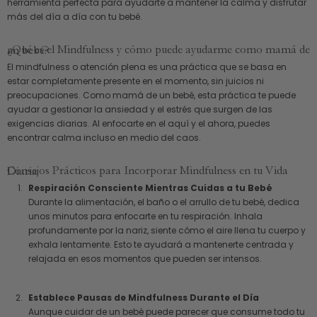
herramienta perfecta para ayudarte a mantener la calma y disfrutar
más del día a día con tu bebé.
¿Qué es el Mindfulness y cómo puede ayudarme como mamá de un bebé?
El mindfulness o atención plena es una práctica que se basa en
estar completamente presente en el momento, sin juicios ni
preocupaciones. Como mamá de un bebé, esta práctica te puede
ayudar a gestionar la ansiedad y el estrés que surgen de las
exigencias diarias. Al enfocarte en el aquí y el ahora, puedes
encontrar calma incluso en medio del caos.
Consejos Prácticos para Incorporar Mindfulness en tu Vida Diaria
Respiración Consciente Mientras Cuidas a tu Bebé
Durante la alimentación, el baño o el arrullo de tu bebé, dedica
unos minutos para enfocarte en tu respiración. Inhala
profundamente por la nariz, siente cómo el aire llena tu cuerpo y
exhala lentamente. Esto te ayudará a mantenerte centrada y
relajada en esos momentos que pueden ser intensos.
Establece Pausas de Mindfulness Durante el Día
Aunque cuidar de un bebé puede parecer que consume todo tu