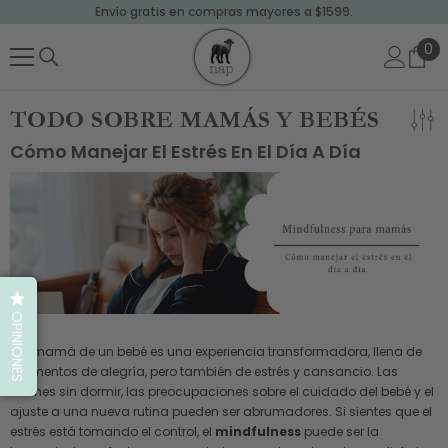
Envío gratis en compras mayores a $1599.
SALTAR AL CONTENIDO
0
0
art
TODO SOBRE MAMÁS Y BEBÉS
Cómo Manejar El Estrés En El Día A Día
OPINIONES
Ser mamá de un bebé es una experiencia transformadora, llena de
momentos de alegría, pero también de estrés y cansancio. Las
noches sin dormir, las preocupaciones sobre el cuidado del bebé y el
ajuste a una nueva rutina pueden ser abrumadores. Si sientes que el
estrés está tomando el control, el
mindfulness
puede ser la