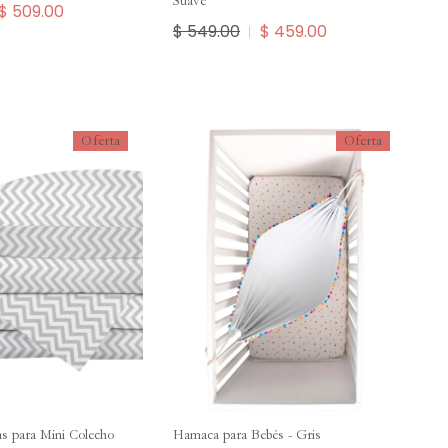
Suave
$ 509.00
$ 549.00
$ 459.00
Oferta
Oferta
as para Mini Colecho
Hamaca para Bebés - Gris