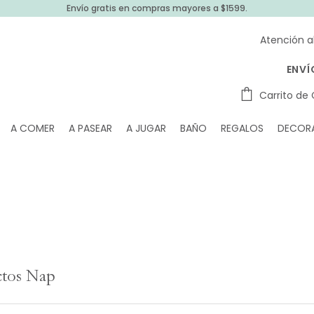
Envío gratis en compras mayores a $1599.
Atención a
ENVÍ
Carrito de
A COMER
A PASEAR
A JUGAR
BAÑO
REGALOS
DECOR
ctos Nap