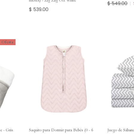
meses) - Zig Zag Off White
$ 549.00
$ 539.00
Oferta
e - Gris
Saquito para Dormir para Bebés (0 - 6
Juego de Sában