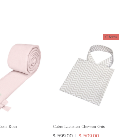
Oferta
 Cuna Rosa
Cubre Lactancia Chevron Gris
$ 599.00
$ 509.00