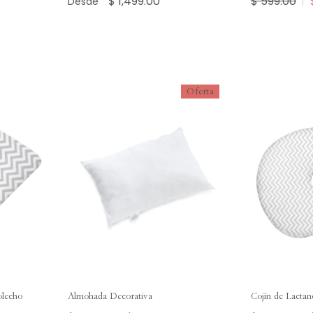
$ 1,499.00
$ 599.00
Desde
Oferta
olecho
Almohada Decorativa
Cojín de Lactan