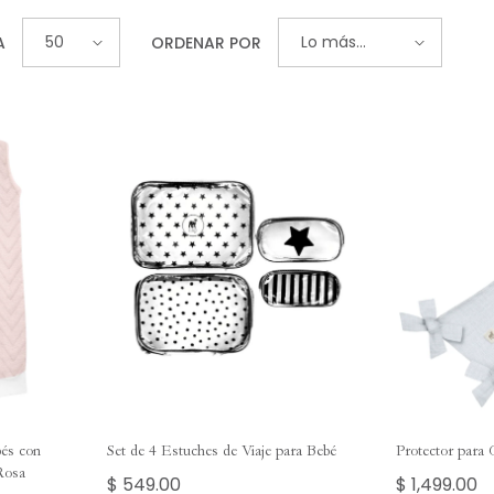
50
Lo más
A
ORDENAR POR
vendido
bés con
Set de 4 Estuches de Viaje para Bebé
Protector para 
Rosa
$ 549.00
$ 1,499.00