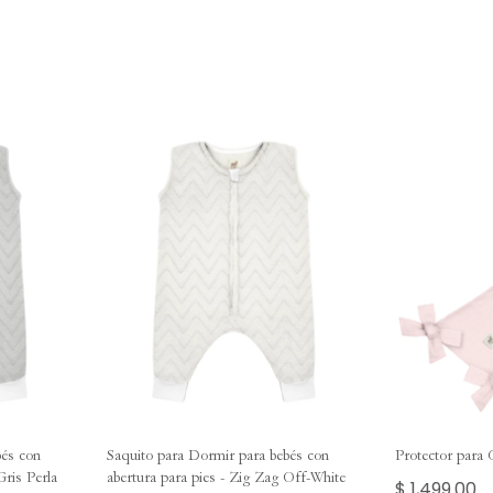
bés con
Saquito para Dormir para bebés con
Protector para
Gris Perla
abertura para pies - Zig Zag Off-White
$ 1,499.00