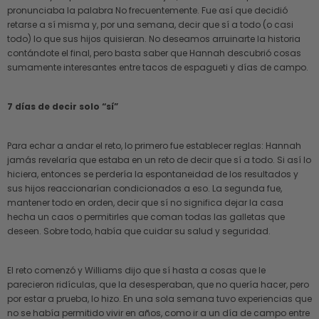
pronunciaba la palabra No frecuentemente. Fue así que decidió
retarse a sí misma y, por una semana, decir que sí a todo (o casi
todo) lo que sus hijos quisieran. No deseamos arruinarte la historia
contándote el final, pero basta saber que Hannah descubrió cosas
sumamente interesantes entre tacos de espagueti y días de campo.
7 días de decir solo “sí”
Para echar a andar el reto, lo primero fue establecer reglas: Hannah
jamás revelaría que estaba en un reto de decir que sí a todo. Si así lo
hiciera, entonces se perdería la espontaneidad de los resultados y
sus hijos reaccionarían condicionados a eso. La segunda fue,
mantener todo en orden, decir que sí no significa dejar la casa
hecha un caos o permitirles que coman todas las galletas que
deseen. Sobre todo, había que cuidar su salud y seguridad.
El reto comenzó y Williams dijo que sí hasta a cosas que le
parecieron ridículas, que la desesperaban, que no quería hacer, pero
por estar a prueba, lo hizo. En una sola semana tuvo experiencias que
no se había permitido vivir en años, como ir a un día de campo entre