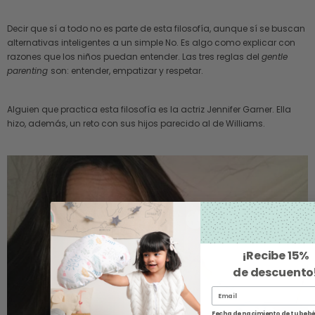
Decir que sí a todo no es parte de esta filosofía, aunque sí se buscan
alternativas inteligentes a un simple No. Es algo como explicar con
razones que los niños puedan entender. Las tres reglas del
gentle
parenting
son: entender, empatizar y respetar.
Alguien que practica esta filosofía es la actriz Jennifer Garner. Ella
hizo, además, un reto con sus hijos parecido al de Williams.
¡Recibe
15%
de descuento
Fecha de nacimiento de tu beb