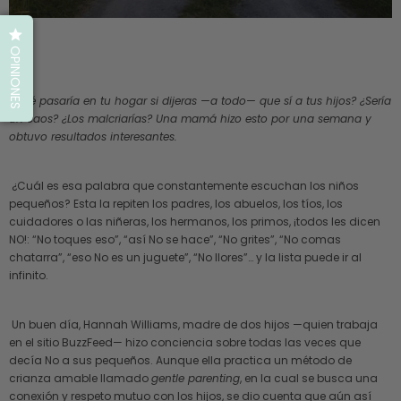
OPINIONES
¿Qué pasaría en tu hogar si dijeras —a todo— que sí a tus hijos? ¿Sería
un caos? ¿Los malcriarías? Una mamá hizo esto por una semana y
obtuvo resultados interesantes.
¿Cuál es esa palabra que constantemente escuchan los niños
pequeños? Esta la repiten los padres, los abuelos, los tíos, los
cuidadores o las niñeras, los hermanos, los primos, ¡todos les dicen
NO!: “No toques eso”, “así No se hace”, “No grites”, “No comas
chatarra”, “eso No es un juguete”, “No llores”… y la lista puede ir al
infinito.
Un buen día, Hannah Williams, madre de dos hijos —quien trabaja
en el sitio BuzzFeed— hizo conciencia sobre todas las veces que
decía No a sus pequeños. Aunque ella practica un método de
crianza amable llamado
gentle parenting
, en la cual se busca una
conexión y respeto mutuo con los hijos, se dio cuenta que aún así