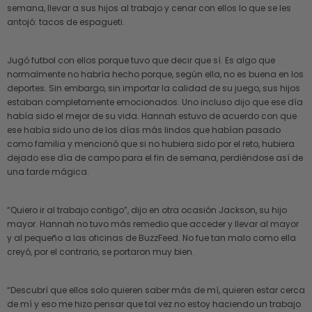
semana, llevar a sus hijos al trabajo y cenar con ellos lo que se les
antojó: tacos de espagueti.
Jugó futbol con ellos porque tuvo que decir que sí. Es algo que
normalmente no habría hecho porque, según ella, no es buena en los
deportes. Sin embargo, sin importar la calidad de su juego, sus hijos
estaban completamente emocionados. Uno incluso dijo que ese día
había sido el mejor de su vida. Hannah estuvo de acuerdo con que
ese había sido uno de los días más lindos que habían pasado
como familia y mencionó que si no hubiera sido por el reto, hubiera
dejado ese día de campo para el fin de semana, perdiéndose así de
una tarde mágica.
“Quiero ir al trabajo contigo”, dijo en otra ocasión Jackson, su hijo
mayor. Hannah no tuvo más remedio que acceder y llevar al mayor
y al pequeño a las oficinas de BuzzFeed. No fue tan malo como ella
creyó, por el contrario, se portaron muy bien.
“Descubrí que ellos solo quieren saber más de mí, quieren estar cerca
de mí y eso me hizo pensar que tal vez no estoy haciendo un trabajo