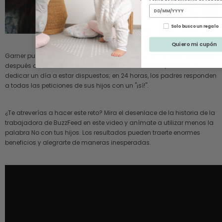
Solo busco un regalo
Quiero mi cupón
Garner publicó en sus redes sociales una selfie de su rostro agotado
después de un "Día de Sí". Como el nombre lo indica, se trata de
dedicar un día a estar dispuestos; en 24 horas, los padres responden
a todas las peticiones de sus hijos con un "¡sí!".
¿Te atreverías a hacer este reto? Mira el desenlace de la historia de la
trabajadora de BuzzFeed en este video y anímate a utilizar menos la
palabra No con tus hijos. Los resultados pueden traerte enormes
beneficios y alegrarte de maneras inesperadas.